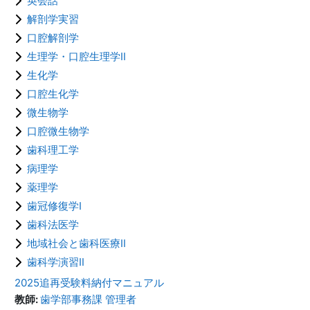
英会話
解剖学実習
口腔解剖学
生理学・口腔生理学Ⅱ
生化学
口腔生化学
微生物学
口腔微生物学
歯科理工学
病理学
薬理学
歯冠修復学Ⅰ
歯科法医学
地域社会と歯科医療Ⅱ
歯科学演習Ⅱ
2025追再受験料納付マニュアル
教師:
歯学部事務課 管理者