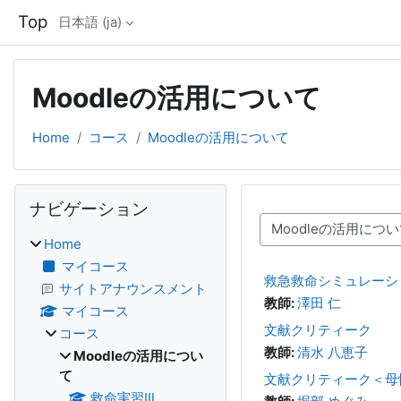
メインコンテンツへスキップする
Top
日本語 ‎(ja)‎
Moodleの活用について
Home
コース
Moodleの活用について
ブロック
ナビゲーション をスキップする
ナビゲーション
コースカテゴリ
Home
マイコース
救急救命シミュレーシ
サイトアナウンスメント
教師:
澤田 仁
マイコース
文献クリティーク
コース
教師:
清水 八恵子
Moodleの活用につい
て
文献クリティーク＜母
救命実習Ⅲ