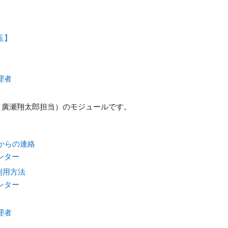
玉】
理者
」（廣瀬翔太郎担当）のモジュールです。
者からの連絡
ンター
利用方法
ンター
理者