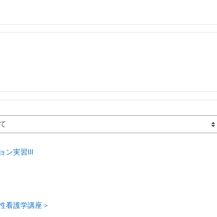
ョン実習Ⅲ
性看護学講座＞