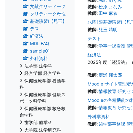
教師:
堀部 めぐみ
文献クリティーク
教師:
松原 まなみ
教師:
田中 麻衣
クリティーク母性
基礎演習Ⅰ【児玉】
水曜1限基礎演習Ⅰ【児
テス
教師:
児玉 靖明
経済法
テスト
MDL FAQ
教師:
学事一課看護 管
sample01
経済法
外科資料
2025年度「経済法
法学部 法学科
経営学部 経営学科
教師:
廣瀬 翔太郎
保健医療学部 看護学
Moodle サイト管理
科
教師:
情報教育 研究セ
保健医療学部 健康ス
Moodleの各種機能の
ポーツ科学科
教師:
情報教育 研究セ
保健医療学部 救急救
命学科
外科学資料
歯学部 歯学科
教師:
歯学部事務課 管
大学院 法学研究科