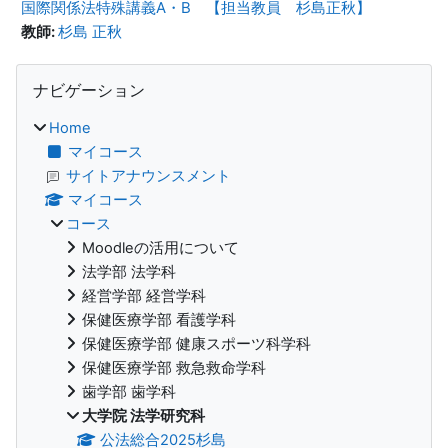
国際関係法特殊講義A・B 【担当教員 杉島正秋】
教師:
杉島 正秋
ブロック
ナビゲーション をスキップする
ナビゲーション
Home
マイコース
サイトアナウンスメント
マイコース
コース
Moodleの活用について
法学部 法学科
経営学部 経営学科
保健医療学部 看護学科
保健医療学部 健康スポーツ科学科
保健医療学部 救急救命学科
歯学部 歯学科
大学院 法学研究科
公法総合2025杉島