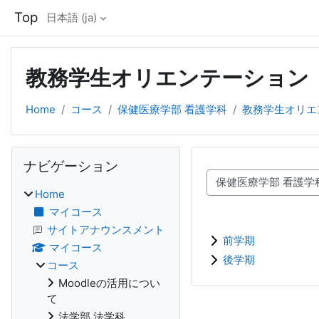
メインコンテンツへスキップする
Top
日本語 ‎(ja)‎
教務学生オリエンテーション
Home
コース
保健医療学部 看護学科
教務学生オリエ
ブロック
ナビゲーション をスキップする
ナビゲーション
コースカテゴリ
Home
マイコース
サイトアナウンスメント
前学期
マイコース
後学期
コース
Moodleの活用につい
て
法学部 法学科